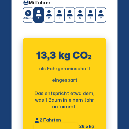
Mitfahrer:
Alleine
1
2
3
4
5
6
7
13,3 kg CO₂
als Fahrgemeinschaft
eingespart
Das entspricht etwa dem,
was 1 Baum in einem Jahr
aufnimmt.
2
Fahrten
26,5 kg