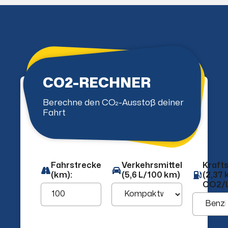
CO2-RECHNER
Berechne den CO₂-Ausstoß deiner
Fahrt
Fahrstrecke
Verkehrsmittel
Krafts
(km):
(5,6 L/100 km)
(2,37 
CO2/L